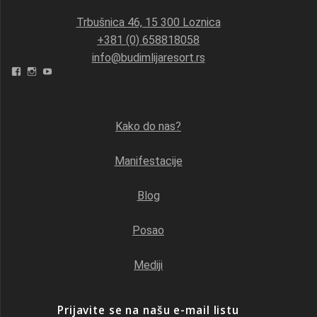
Trbušnica 46, 15 300 Loznica
+381 (0) 658818058
info@budimlijaresort.rs
Facebook
Instagram
YouTube
Kako do nas?
Manifestacije
Blog
Posao
Mediji
Prijavite se na našu e-mail listu