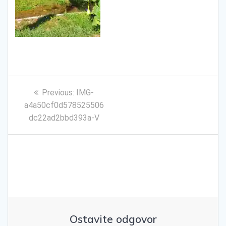
Kretanje
Previous
Previous:
IMG-
članka
post:
a4a50cf0d578525506
dc22ad2bbd393a-V
Ostavite odgovor