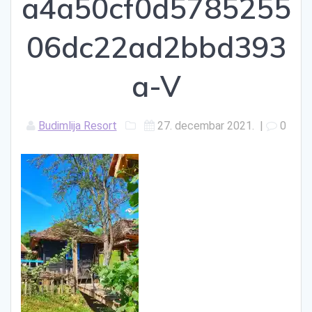
a4a50cf0d5785255
06dc22ad2bbd393
a-V
Budimlija Resort
27. decembar 2021.
|
0