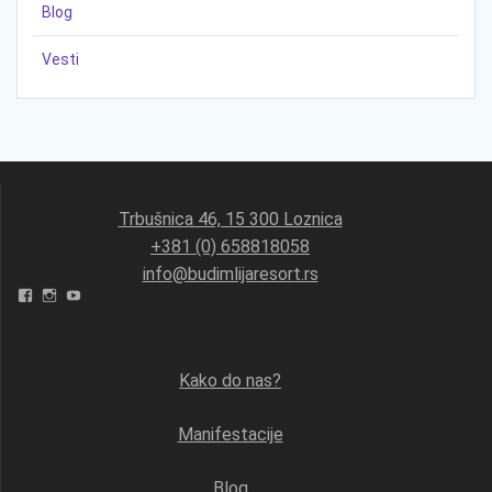
Blog
Vesti
Trbušnica 46, 15 300 Loznica
+381 (0) 658818058
info@budimlijaresort.rs
Facebook
Instagram
YouTube
Kako do nas?
Manifestacije
Blog