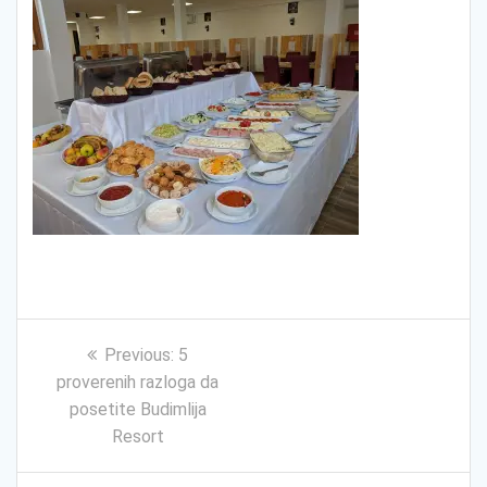
Kretanje
Previous
Previous:
5
članka
post:
proverenih razloga da
posetite Budimlija
Resort