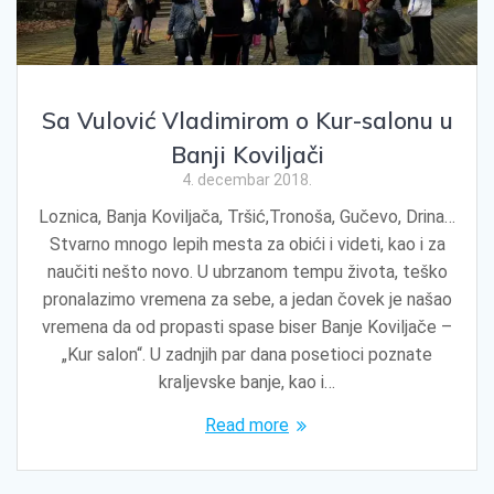
Sa Vulović Vladimirom o Kur-salonu u
Banji Koviljači
4. decembar 2018.
Loznica, Banja Koviljača, Tršić,Tronoša, Gučevo, Drina…
Stvarno mnogo lepih mesta za obići i videti, kao i za
naučiti nešto novo. U ubrzanom tempu života, teško
pronalazimo vremena za sebe, a jedan čovek je našao
vremena da od propasti spase biser Banje Koviljače –
„Kur salon“. U zadnjih par dana posetioci poznate
kraljevske banje, kao i…
Read more