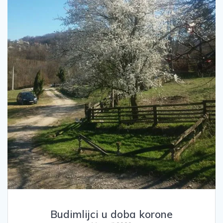
Budimlijci u doba korone