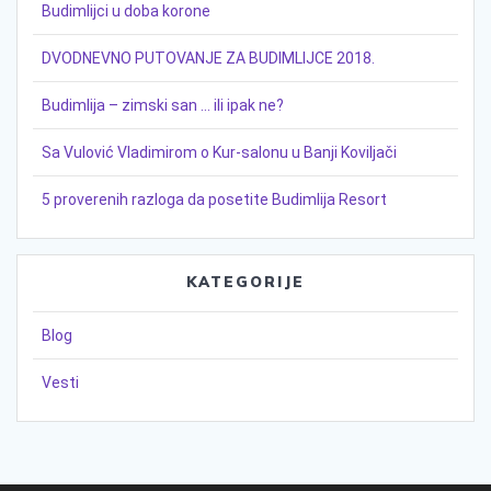
Budimlijci u doba korone
DVODNEVNO PUTOVANJE ZA BUDIMLIJCE 2018.
Budimlija – zimski san … ili ipak ne?
Sa Vulović Vladimirom o Kur-salonu u Banji Koviljači
5 proverenih razloga da posetite Budimlija Resort
KATEGORIJE
Blog
Vesti