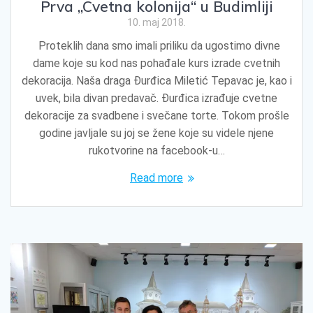
Prva „Cvetna kolonija“ u Budimliji
10. maj 2018.
Proteklih dana smo imali priliku da ugostimo divne
dame koje su kod nas pohađale kurs izrade cvetnih
dekoracija. Naša draga Đurđica Miletić Tepavac je, kao i
uvek, bila divan predavač. Đurđica izrađuje cvetne
dekoracije za svadbene i svečane torte. Tokom prošle
godine javljale su joj se žene koje su videle njene
rukotvorine na facebook-u…
Read more