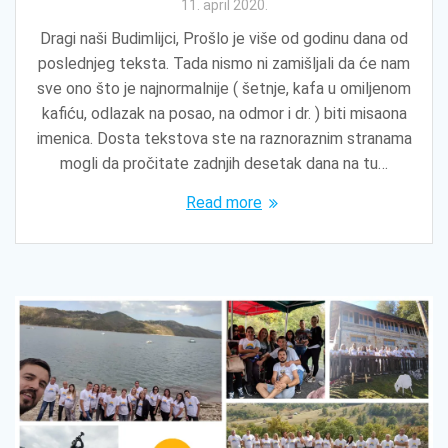
11. april 2020.
Dragi naši Budimlijci, Prošlo je više od godinu dana od
poslednjeg teksta. Tada nismo ni zamišljali da će nam
sve ono što je najnormalnije ( šetnje, kafa u omiljenom
kafiću, odlazak na posao, na odmor i dr. ) biti misaona
imenica. Dosta tekstova ste na raznoraznim stranama
mogli da pročitate zadnjih desetak dana na tu…
Read more