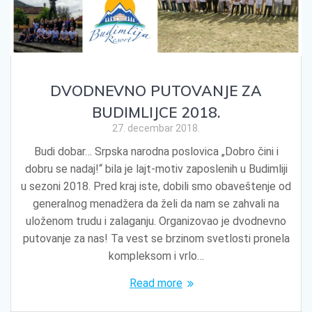
DVODNEVNO PUTOVANJE ZA
BUDIMLIJCE 2018.
27. decembar 2018.
Budi dobar… Srpska narodna poslovica „Dobro čini i
dobru se nadaj!“ bila je lajt-motiv zaposlenih u Budimliji
u sezoni 2018. Pred kraj iste, dobili smo obaveštenje od
generalnog menadžera da želi da nam se zahvali na
uloženom trudu i zalaganju. Organizovao je dvodnevno
putovanje za nas! Ta vest se brzinom svetlosti pronela
kompleksom i vrlo…
Read more