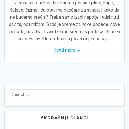
Jedva smo čekali da skinemo perjane jakne, kape,
šaleve, čizme i da stavimo naočare za sunce. I kako da
ne budemo srećni? Treba samo izaći napolje i udahnuti
sav taj optimizam. Sada je vreme za nove pobede, nove
pohode, novi list. I zaista smo srećniji s proleća. Sunce i
sunčeva svetlost utiču na povećanje osećaja…
Read more
Search
for:
SKORAŠNJI ČLANCI