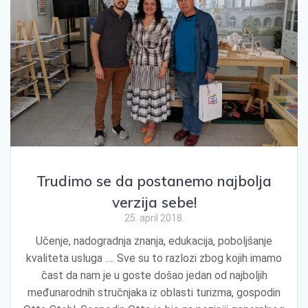
Trudimo se da postanemo najbolja
verzija sebe!
25. april 2018.
Učenje, nadogradnja znanja, edukacija, poboljšanje
kvaliteta usluga …. Sve su to razlozi zbog kojih imamo
čast da nam je u goste došao jedan od najboljih
međunarodnih stručnjaka iz oblasti turizma, gospodin