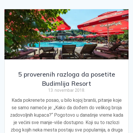
5 proverenih razloga da posetite
Budimlija Resort
13. novembar 2018.
Kada pokrenete posao, u bilo kojoj branši, pitanje koje
se samo nameće je: „Kako da dođem do velikog broja
zadovoljnih kupaca?“ Pogotovo u današnje vreme kada
je većini sve manje-više dostupno. Koji su to razlozi
zbog kojih neka mesta postaju sve popularnija, a druga