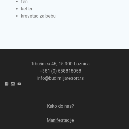
fen
ketler
krevetac za bebu
Trbušnica 46, 15 300 Loznica
+381 (0) 658818058
info@budimlijaresort.rs
Kako do nas?
Manifestacije