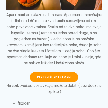
Apartmani
se nalaze na II spratu. Apartman je smeštajna
jedinica od 60 metara kvadratnih sastavljena od dve
sobe povezane vratima. Svaka od te dve sobe ima svoje
kupatilo i terasu ( terase su jedna pored druge, a sa
pogledom na bazen ). Jedna soba je sa bračnim
krevetom, zamišljena kao roditeljska soba, druga je soba
sa dva single kreveta i foteljom – dečija soba. Ono što
apartman dodatno razlikuje od sobe je i mini kuhinja, gde
se nalaze frižider i indukciona ploča.
REZERVIŠI APARTMAN
Na upit,
prilikom rezervacije
, možete dobiti ( bez dodatne
naplate ):
frižider