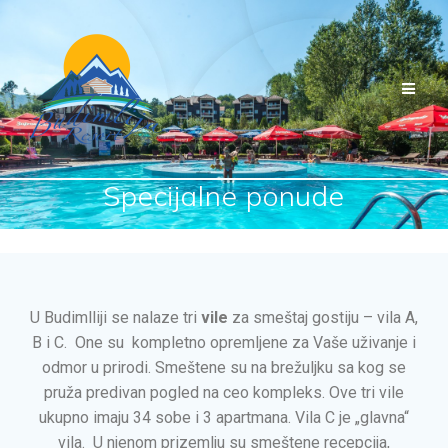
Specijalne ponude
U Budimlliji se nalaze tri
vile
za smeštaj gostiju – vila A,
B i C. One su kompletno opremljene za Vaše uživanje i
odmor u prirodi. Smeštene su na brežuljku sa kog se
pruža predivan pogled na ceo kompleks. Ove tri vile
ukupno imaju 34 sobe i 3 apartmana. Vila C je „glavna“
vila. U njenom prizemlju su smeštene recepcija,