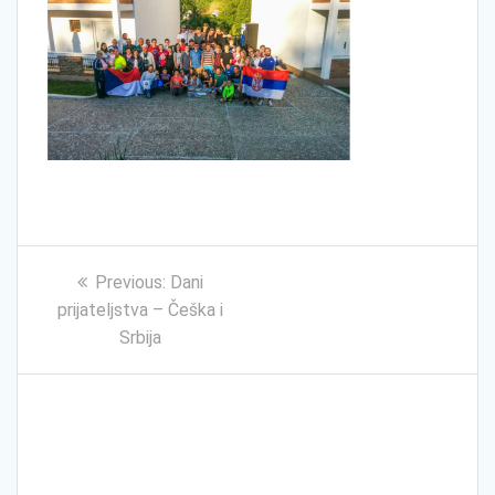
Kretanje
Previous
Previous:
Dani
članka
post:
prijateljstva – Češka i
Srbija