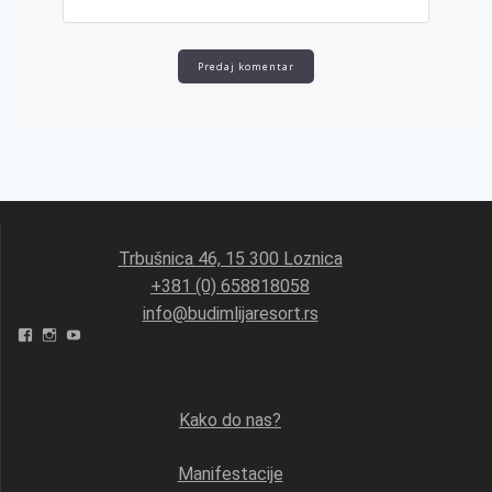
Trbušnica 46, 15 300 Loznica
+381 (0) 658818058
info@budimlijaresort.rs
Facebook
Instagram
YouTube
Kako do nas?
Manifestacije